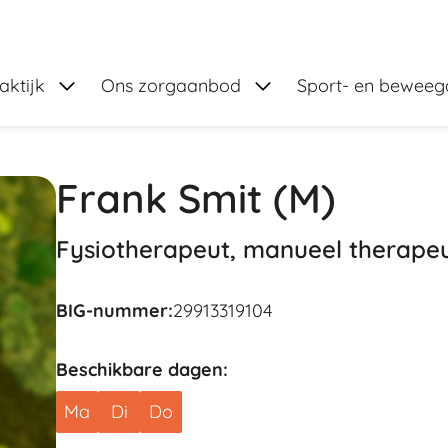
Submenu: Onze praktijk
Submenu: Ons zorga
aktijk
Ons zorgaanbod
Sport- en bewee
Frank Smit
(M)
Fysiotherapeut, manueel therape
BIG-nummer:
29913319104
Beschikbare dagen:
Ma
Di
Do