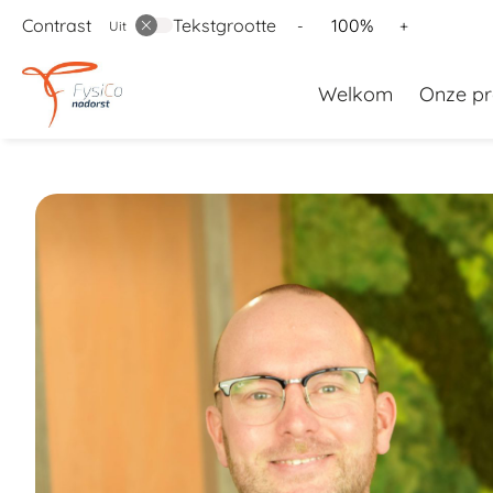
Contrast
Tekstgrootte
Tekst
Tekst
100%
-
+
Uit
verkleinen
vergroten
Hoofd
met
met
Welkom
Onze pr
10%
10%
menu