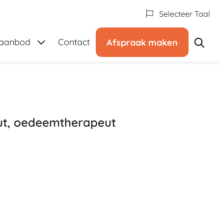
Selecteer Taal
anbod
Submenu: Sport- en beweegaanbod
gaanbod
Contact
Afspraak maken
ut, oedeemtherapeut