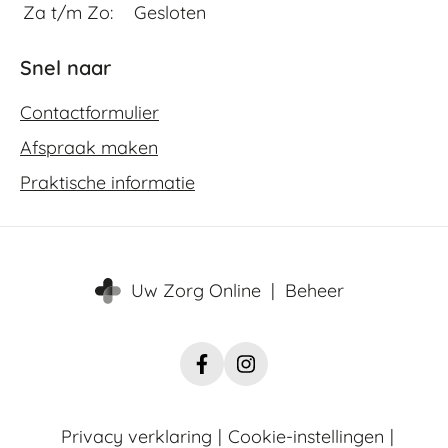
Za t/m Zo:
Gesloten
Snel naar
Contactformulier
Afspraak maken
Praktische informatie
Uw Zorg Online
|
Beheer
Facebook
Instagram
FysiCo
FysiCo
Nadorst
Nadorst
Privacy verklaring
|
Cookie-instellingen
|