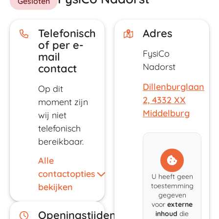
Gesloten
Telefonisch
Adres
of per e-
FysiCo
mail
Nadorst
contact
Dillenburglaan
Op dit
2, 4332 XX
moment zijn
Middelburg
wij niet
telefonisch
bereikbaar.
Alle
contactopties
U heeft geen
bekijken
toestemming
gegeven
voor
externe
Openingstijden
inhoud
die